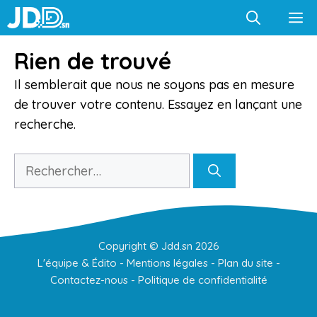
Aller
M
au
contenu
Rien de trouvé
Il semblerait que nous ne soyons pas en mesure
de trouver votre contenu. Essayez en lançant une
recherche.
Rechercher :
Copyright ©
Jdd.sn
2026
L'équipe & Édito
-
Mentions légales
-
Plan du site
-
Contactez-nous
-
Politique de confidentialité