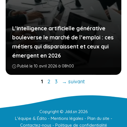
L’intelligence artificielle générative
bouleverse le marché de l’emploi : ces
métiers qui disparaissent et ceux qui
émergent en 2026
Publié le 10 avril 2026 à 08h00
Page
Page
Page
1
2
3
→
suivant
Copyright ©
Jdd.sn
2026
L'équipe & Édito
-
Mentions légales
-
Plan du site
-
Contactez-nous
-
Politique de confidentialité