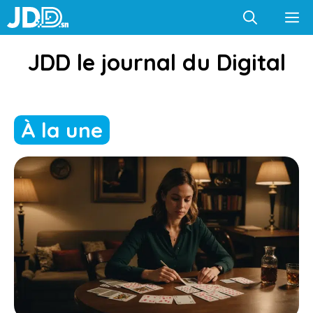
Aller
M
au
contenu
JDD le journal du Digital
À la une