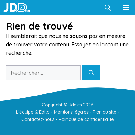
Aller
M
au
contenu
Rien de trouvé
Il semblerait que nous ne soyons pas en mesure
de trouver votre contenu. Essayez en lançant une
recherche.
Rechercher :
Copyright ©
Jdd.sn
2026
L'équipe & Édito
-
Mentions légales
-
Plan du site
-
Contactez-nous
-
Politique de confidentialité