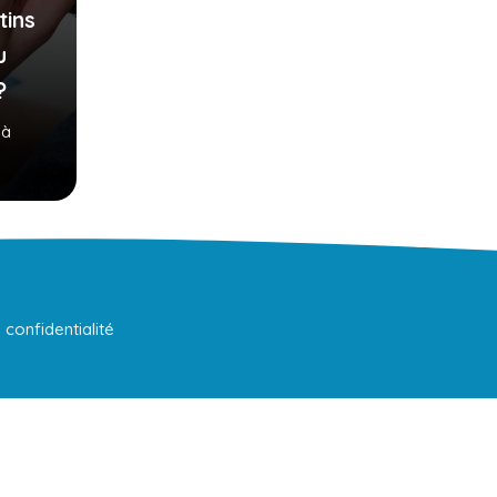
tins
u
?
 à
 confidentialité