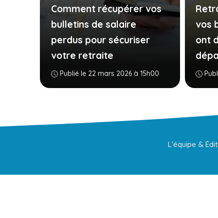
Comment récupérer vos
Retra
bulletins de salaire
vos b
perdus pour sécuriser
ont 
votre retraite
dépar
Publié le 22 mars 2026 à 15h00
Publ
L'équipe & Édi