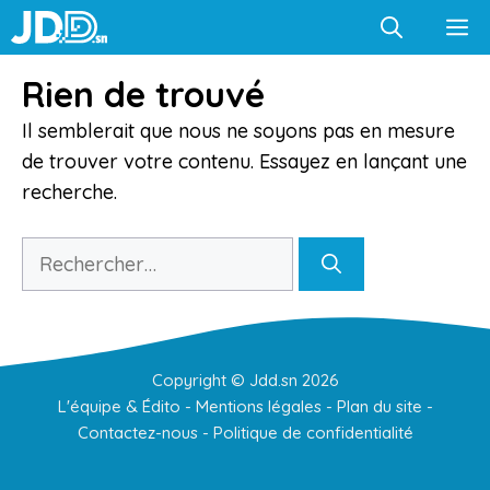
Aller
M
au
contenu
Rien de trouvé
Il semblerait que nous ne soyons pas en mesure
de trouver votre contenu. Essayez en lançant une
recherche.
Rechercher :
Copyright ©
Jdd.sn
2026
L'équipe & Édito
-
Mentions légales
-
Plan du site
-
Contactez-nous
-
Politique de confidentialité