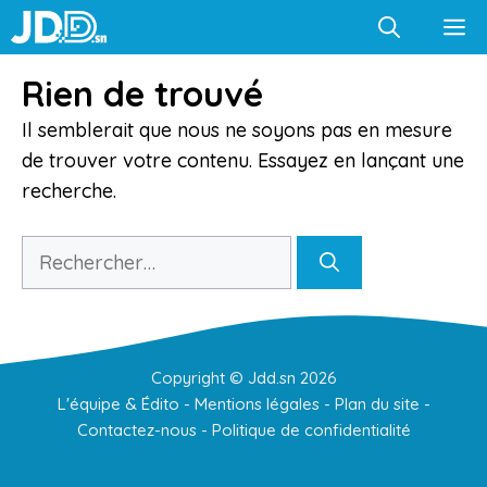
Aller
M
au
contenu
Rien de trouvé
Il semblerait que nous ne soyons pas en mesure
de trouver votre contenu. Essayez en lançant une
recherche.
Rechercher :
Copyright ©
Jdd.sn
2026
L'équipe & Édito
-
Mentions légales
-
Plan du site
-
Contactez-nous
-
Politique de confidentialité