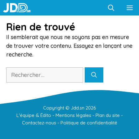
Aller
M
au
contenu
Rien de trouvé
Il semblerait que nous ne soyons pas en mesure
de trouver votre contenu. Essayez en lançant une
recherche.
Rechercher :
Copyright ©
Jdd.sn
2026
L'équipe & Édito
-
Mentions légales
-
Plan du site
-
Contactez-nous
-
Politique de confidentialité