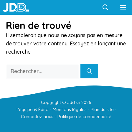
Aller
M
au
contenu
Rien de trouvé
Il semblerait que nous ne soyons pas en mesure
de trouver votre contenu. Essayez en lançant une
recherche.
Rechercher :
Copyright ©
Jdd.sn
2026
L'équipe & Édito
-
Mentions légales
-
Plan du site
-
Contactez-nous
-
Politique de confidentialité