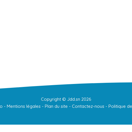
Copyright ©
Jdd.sn
2026
to
-
Mentions légales
-
Plan du site
-
Contactez-nous
-
Politique de