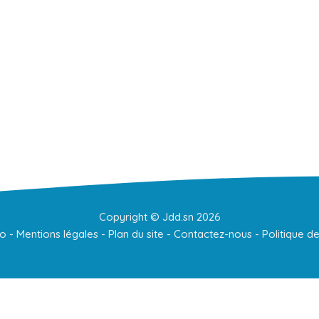
Copyright ©
Jdd.sn
2026
to
-
Mentions légales
-
Plan du site
-
Contactez-nous
-
Politique de