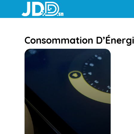
Aller
au
contenu
Consommation D’Énerg