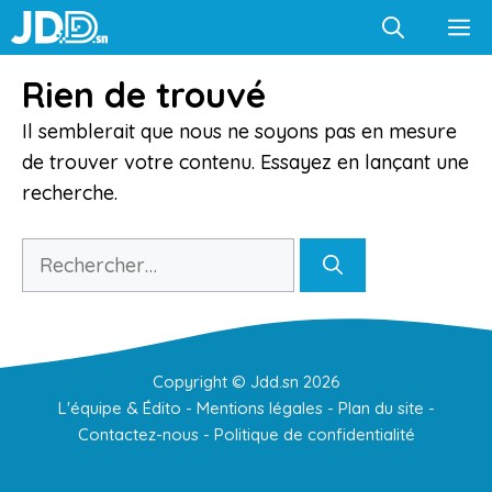
Aller
M
au
contenu
Rien de trouvé
Il semblerait que nous ne soyons pas en mesure
de trouver votre contenu. Essayez en lançant une
recherche.
Rechercher :
Copyright ©
Jdd.sn
2026
L'équipe & Édito
-
Mentions légales
-
Plan du site
-
Contactez-nous
-
Politique de confidentialité