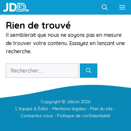
Aller
M
au
contenu
Rien de trouvé
Il semblerait que nous ne soyons pas en mesure
de trouver votre contenu. Essayez en lançant une
recherche.
Rechercher :
Copyright ©
Jdd.sn
2026
L'équipe & Édito
-
Mentions légales
-
Plan du site
-
Contactez-nous
-
Politique de confidentialité