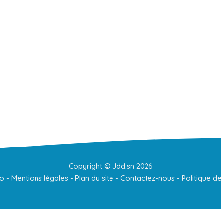
Copyright ©
Jdd.sn
2026
to
-
Mentions légales
-
Plan du site
-
Contactez-nous
-
Politique de