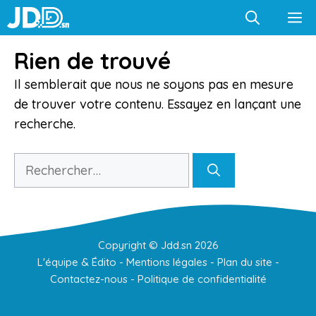
Aller
M
au
contenu
Rien de trouvé
Il semblerait que nous ne soyons pas en mesure
de trouver votre contenu. Essayez en lançant une
recherche.
Rechercher :
Copyright ©
Jdd.sn
2026
L'équipe & Édito
-
Mentions légales
-
Plan du site
-
Contactez-nous
-
Politique de confidentialité