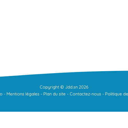
Copyright ©
Jdd.sn
2026
to
-
Mentions légales
-
Plan du site
-
Contactez-nous
-
Politique de