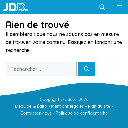
Aller
M
au
contenu
Rien de trouvé
Il semblerait que nous ne soyons pas en mesure
de trouver votre contenu. Essayez en lançant une
recherche.
Rechercher :
Copyright ©
Jdd.sn
2026
L'équipe & Édito
-
Mentions légales
-
Plan du site
-
Contactez-nous
-
Politique de confidentialité