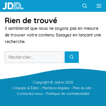
Aller
M
au
contenu
Rien de trouvé
Il semblerait que nous ne soyons pas en mesure
de trouver votre contenu. Essayez en lançant une
recherche.
Rechercher :
Copyright ©
Jdd.sn
2026
L'équipe & Édito
-
Mentions légales
-
Plan du site
-
Contactez-nous
-
Politique de confidentialité