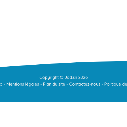
Copyright ©
Jdd.sn
2026
to
-
Mentions légales
-
Plan du site
-
Contactez-nous
-
Politique de