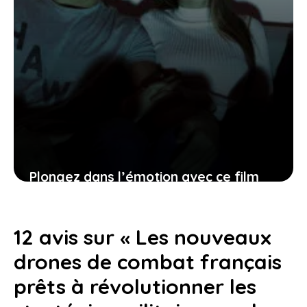
Plongez dans l’émotion avec ce film
qui a touché des générations et qui
revient en force sur les écrans
12 avis sur « Les nouveaux
12 juin 2026
drones de combat français
prêts à révolutionner les