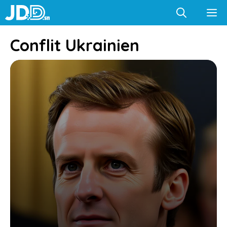
Aller
M
au
contenu
Conflit Ukrainien