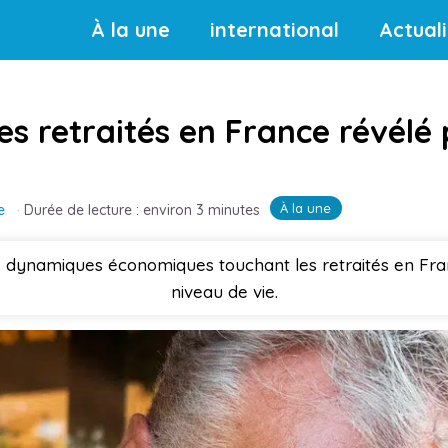
À la une
international
Actual
s retraités en France révélé p
À la une
e
·
Durée de lecture : environ 3 minutes
s dynamiques économiques touchant les retraités en Fran
niveau de vie.